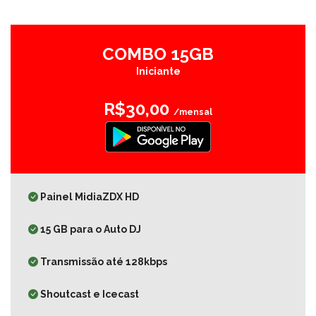
COMBO 15GB
Iniciante
R$30,00
/mensal
Painel MidiaZDX HD
15 GB para o Auto DJ
Transmissão até 128kbps
Shoutcast e Icecast