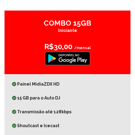
COMBO 15GB
Iniciante
R$30,00
/mensal
Painel MidiaZDX HD
15 GB para o Auto DJ
Transmissão até 128kbps
Shoutcast e Icecast